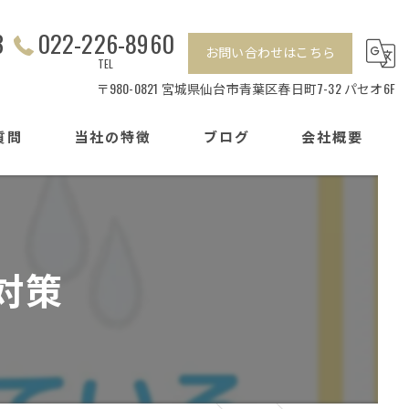
3
022-226-8960
お問い合わせはこちら
TEL
〒980-0821 宮城県仙台市青葉区春日町7-32 パセオ6F
質問
当社の特徴
ブログ
会社概要
相続
センチュリー21加盟店の特徴
離婚
対策
戸建て
マンション
賃貸