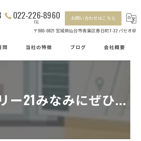
3
022-226-8960
お問い合わせはこちら
TEL
〒980-0821 宮城県仙台市青葉区春日町7-32 パセオ6F
質問
当社の特徴
ブログ
会社概要
相続
センチュリー21加盟店の特徴
離婚
21みなみにぜひ...
戸建て
マンション
賃貸