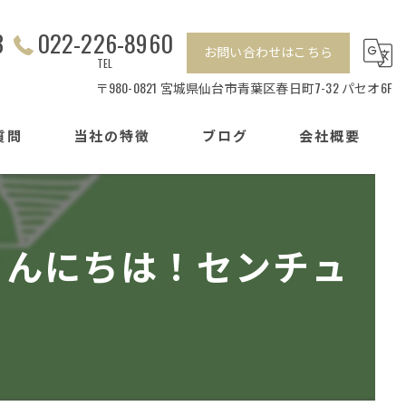
3
022-226-8960
お問い合わせはこちら
TEL
〒980-0821 宮城県仙台市青葉区春日町7-32 パセオ6F
質問
当社の特徴
ブログ
会社概要
相続
センチュリー21加盟店の特徴
離婚
こんにちは！センチュ
戸建て
マンション
賃貸