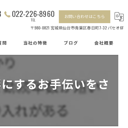
3
022-226-8960
お問い合わせはこちら
TEL
〒980-0821 宮城県仙台市青葉区春日町7-32 パセオ6F
質問
当社の特徴
ブログ
会社概要
相続
センチュリー21加盟店の特徴
離婚
形にするお手伝いをさ
戸建て
マンション
賃貸