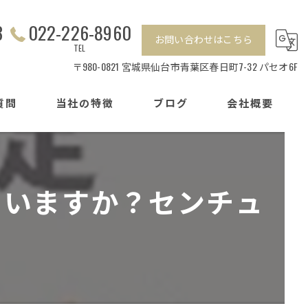
3
022-226-8960
お問い合わせはこちら
TEL
〒980-0821 宮城県仙台市青葉区春日町7-32 パセオ6F
質問
当社の特徴
ブログ
会社概要
相続
センチュリー21加盟店の特徴
離婚
ていますか？センチュ
戸建て
マンション
賃貸