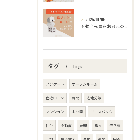
2025/01/05
不動産売買をお考えの皆さま、こんにちは！センチュリー21みな...
タグ
Tags
アンケート
オープンルーム
住宅ローン
買取
宅地分譲
マンション
未公開
リースバック
仙台
不動産
売却
購入
空き家
土地
住み替え
農地
新築
中古