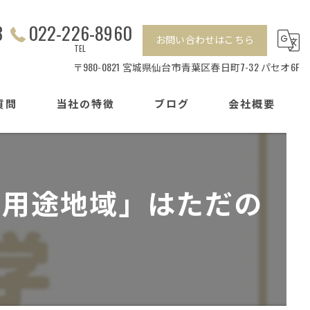
3
022-226-8960
お問い合わせはこちら
TEL
〒980-0821 宮城県仙台市青葉区春日町7-32 パセオ6F
質問
当社の特徴
ブログ
会社概要
相続
センチュリー21加盟店の特徴
離婚
「用途地域」はただの
戸建て
マンション
賃貸