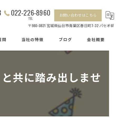
3
022-226-8960
お問い合わせはこちら
TEL
〒980-0821 宮城県仙台市青葉区春日町7-32 パセオ6F
質問
当社の特徴
ブログ
会社概要
相続
センチュリー21加盟店の特徴
離婚
ちと共に踏み出しませ
戸建て
マンション
賃貸