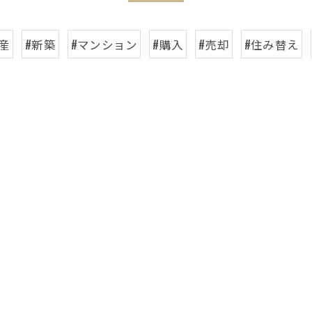
産
#新築
#マンション
#購入
#売却
#住み替え